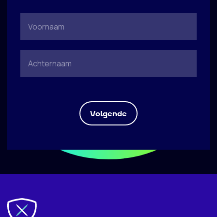
Volgende
Vertel wat over jezelf en waarom je
Hoe kunnen we je bereiken?
Voeg je CV toe
solliciteert
Upload bestand
*
(max. 5mb)
Volgende