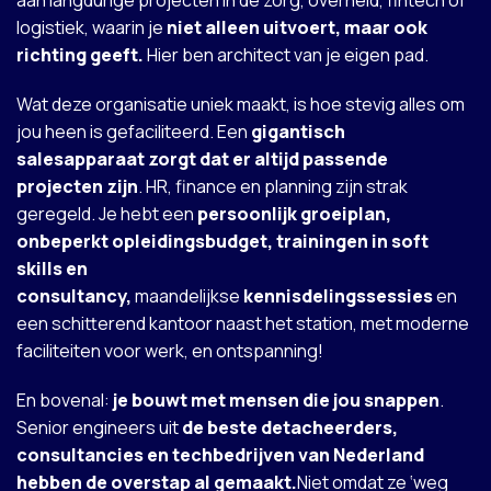
aan langdurige projecten in de zorg, overheid, fintech of
logistiek, waarin je
niet alleen uitvoert, maar ook
richting geeft.
Hier ben architect van je eigen pad.
Wat deze organisatie uniek maakt, is hoe stevig alles om
jou heen is gefaciliteerd. Een
gigantisch
salesapparaat zorgt dat er altijd passende
projecten zijn
. HR, finance en planning zijn strak
geregeld. Je hebt een
persoonlijk groeiplan,
onbeperkt opleidingsbudget, trainingen in soft
skills en
consultancy,
maandelijkse
kennisdelingssessies
en
een schitterend kantoor naast het station, met moderne
faciliteiten voor werk, en ontspanning!
En bovenal:
je bouwt met mensen die jou snappen
.
Senior engineers uit
de beste detacheerders,
consultancies en techbedrijven van Nederland
hebben de overstap al gemaakt.
Niet omdat ze ‘weg