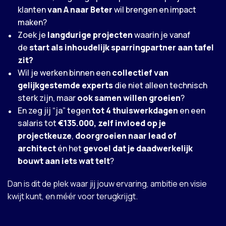
klanten
van A naar Beter
wil brengen en impact
maken?
Zoek je
langdurige projecten
waarin je vanaf
de
start als inhoudelijk sparringpartner aan tafel
zit?
Wil je werken binnen een
collectief van
gelijkgestemde experts
die niet alleen technisch
sterk zijn, maar
ook samen willen groeien
?
En zeg jij “ja” tegen
tot 4 thuiswerkdagen
en een
salaris tot
€135.000, zelf invloed op je
projectkeuze
,
doorgroeien naar lead of
architect
én het
gevoel dat je daadwerkelijk
bouwt aan iets wat telt
?
Dan is dit de plek waar jij jouw ervaring, ambitie en visie
kwijt kunt, en méér voor terugkrijgt.