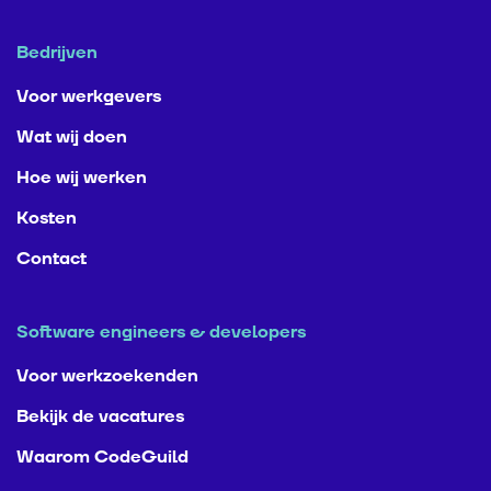
- Vertrekt iemand binnen 6 maanden?
Dan krijg je
75% terug, zonder discussie.
Bedrijven
- Wordt het hele proces — van cv tot schriftelijk
Voor werkgevers
akkoord — binnen 21 dagen afgerond?
Dan
Wat wij doen
verlengen we de garantie naar 9 maanden.
Hoe wij werken
Wij staan voor kwaliteit. Recruitment zoals het
Kosten
bedoeld is.
Contact
Software engineers & developers
Voor werkzoekenden
Bekijk de vacatures
Waarom CodeGuild