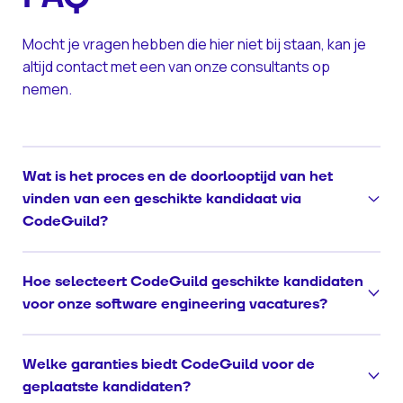
Mocht je vragen hebben die hier niet bij staan, kan je
altijd contact met een van onze consultants op
nemen.
Wat is het proces en de doorlooptijd van het
vinden van een geschikte kandidaat via
CodeGuild?
We starten met een grondige intake om de eisen en
Hoe selecteert CodeGuild geschikte kandidaten
wensen in kaart te brengen. Vervolgens brengen we
voor onze software engineering vacatures?
jouw unieke propositie naar ons netwerk. Al binnen 3
werkdagen kun je de eerste CV’s verwachten.
Bij CodeGuild weten we dat elke positie uniek is.
Welke garanties biedt CodeGuild voor de
Daarom gebruiken we een diepgaand proces om niet
Nieuwsgierig? Klik
hier »
voor een gedetailleerde
geplaatste kandidaten?
alleen de technische vereisten, maar ook de
uitleg over ons recruitmentproces.