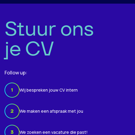
Stuur ons
je CV
Follow up:
1
Wij bespreken jouw CV intern
2
We maken een afspraak met jou
3
We zoeken een vacature die past!