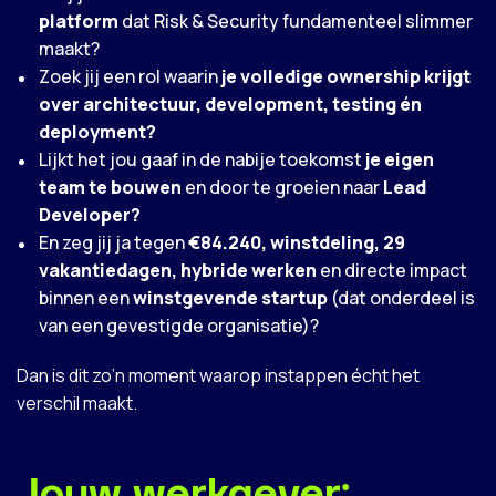
platform
dat Risk & Security fundamenteel slimmer
maakt?
Zoek jij een rol waarin
je volledige ownership krijgt
over architectuur, development, testing én
deployment?
Lijkt het jou gaaf in de nabije toekomst
je eigen
team te bouwen
en door te groeien naar
Lead
Developer?
En zeg jij ja tegen
€84.240, winstdeling, 29
vakantiedagen, hybride werken
en directe impact
binnen een
winstgevende startup
(dat onderdeel is
van een gevestigde organisatie)?
Dan is dit zo’n moment waarop instappen écht het
verschil maakt.
Jouw werkgever: