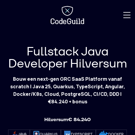
CodeGuild
Fullstack Java
Developer Hilversum
Bouw een next-gen GRC SaaS Platform vanaf
scratch | Java 25, Quarkus, TypeScript, Angular,
Docker/K8s, Cloud, PostgreSQL, CI/CD, DDD |
€84.240 + bonus
Hilversum
€ 84.240
JAVA
QUARKUS
TYPESCRIPT
DOCKER