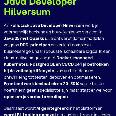
Java Developer
Hilversum
Als
Fullstack Java Developer Hilversum
werk je
voornamelijk backend en bouw je nieuwe services in
Java 25 met Quarkus
. Je ontwerpt domeinmodellen
volgens
DDD-principes
en vertaalt complexe
businessregels naar robuuste, schaalbare logica. In een
cloud-native omgeving met
Docker, managed
Kubernetes
,
PostgreSQL en CI/CD
ben je
betrokken
bij de volledige lifecycle:
van architectuur en
ontwikkeling tot testen, deployen en optimaliseren.
Frontend werk beslaat circa 20–30%
van je tijd. Je
hoeft hierin geen specialist te zijn, maar staat er wel voor
open om je verder te verdiepen.
Daarnaast wordt
AI geïntegreerd
in het platform en
wordt BI-tooling opgezet
om klanten diepere inzichten