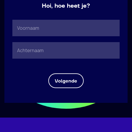
Hoi, hoe heet je?
Volgende
Vertel wat over jezelf en waarom je
Hoe kunnen we je bereiken?
Voeg je CV toe
solliciteert
Upload bestand
*
(max. 5mb)