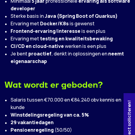
Minimaal
5 jaar
professionele
ervaring als software
developer
Sterke basis in
Java (Spring Boot of Quarkus)
Ervaring met
Docker/K8s
is gewenst
Frontend-ervaring
/
interesse
is een plus
Ervaring met
testing en kwaliteitsbewaking
CI/CD en cloud-native
werken is een plus
Je bent
proactief
, denkt in oplossingen en
neemt
eigenaarschap
Wat wordt er geboden?
Salaris tussen €70.000 en €84.240 obv kennis en
Direct solliciteren!
kunde
Winstdelingsregeling van ca. 5%
29 vakantiedagen
Pensioenregeling
(50/50)