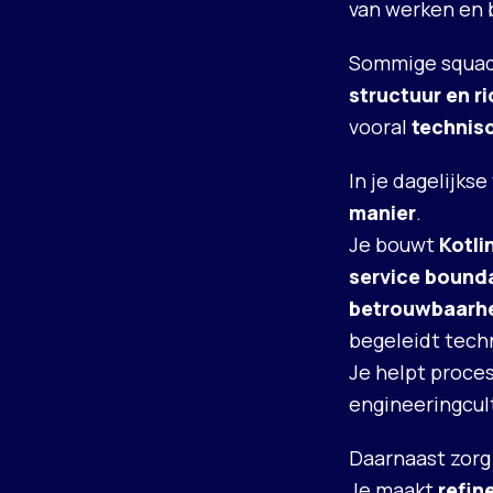
van werken en 
Sommige squads
structuur en r
vooral
technis
In je dagelijks
manier
.
Je bouwt
Kotli
service bound
betrouwbaarhe
begeleidt tech
Je helpt proces
engineeringcul
Daarnaast zorg
Je maakt
refin