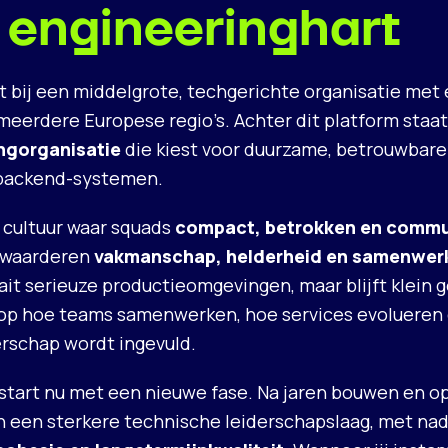
 engineeringhart
t bij een middelgrote, techgerichte organisatie met
n meerdere Europese regio’s. Achter dit platform staa
ingorganisatie
die kiest voor duurzame, betrouwbare
backend-systemen.
n cultuur waar squads
compact, betrokken en commun
s waarderen
vakmanschap, helderheid en samenwer
ait serieuze productieomgevingen, maar blijft klein 
 op hoe teams samenwerken, hoe services evolueren
erschap wordt ingevuld.
 start nu met een nieuwe fase. Na jaren bouwen en o
in een sterkere technische leiderschapslaag, met na