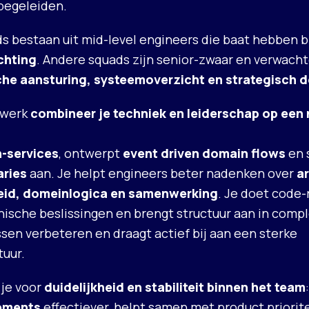
begeleiden.
 bestaan uit mid-level engineers die baat hebben b
ichting
. Andere squads zijn senior-zwaar en verwacht
che aansturing, systeemoverzicht en strategisch 
e werk
combineer je techniek en leiderschap op een 
n-services
, ontwerpt
event driven domain flows
en 
aries
aan. Je helpt engineers beter nadenken over
a
id, domeinlogica en samenwerking
. Je doet code-
nische beslissingen en brengt structuur aan in compl
sen verbeteren en draagt actief bij aan een sterke
tuur.
 je voor
duidelijkheid en stabiliteit binnen het team
ements
effectiever, helpt samen met product priorit