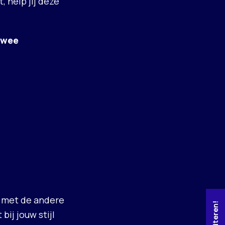
t, help jij deze
twee
n met de andere
bij jouw stijl