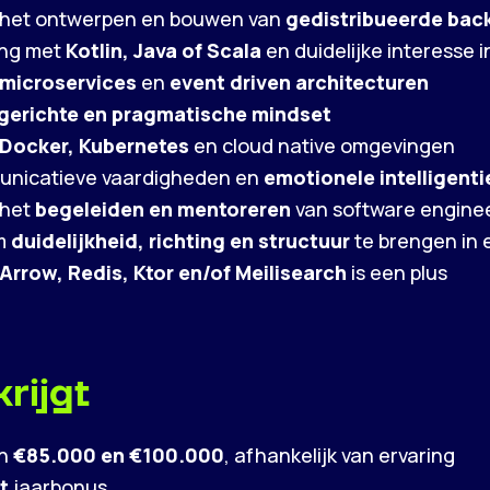
t het ontwerpen en bouwen van
gedistribueerde ba
ing met
Kotlin, Java of Scala
en duidelijke interesse 
microservices
en
event driven architecturen
gerichte en pragmatische mindset
Docker, Kubernetes
en cloud native omgevingen
unicatieve vaardigheden en
emotionele intelligenti
 het
begeleiden en mentoreren
van software engine
m
duidelijkheid, richting en structuur
te brengen in
Arrow, Redis, Ktor en/of Meilisearch
is een plus
krijgt
en
€85.000 en €100.000
, afhankelijk van ervaring
t
jaarbonus