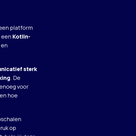
 een platform
t een
Kotlin-
 en
icatief sterk
king
. De
genoeg voor
 en hoe
pschalen
druk op