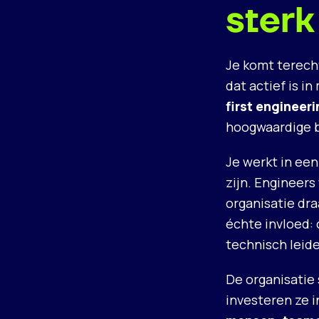
sterk
Je komt terech
dat actief is i
first engineer
hoogwaardige 
Je werkt in ee
zijn. Engineer
organisatie dra
échte invloed:
technisch leid
De organisatie
investeren ze 