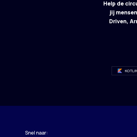
Help de cir
jij mensen
Driven, Ar
KOTLI
Snel naar: