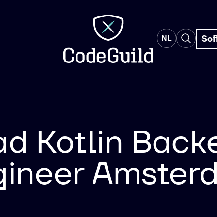
CodeGuild
Sof
NL
EN
ad Kotlin Back
gineer Amster