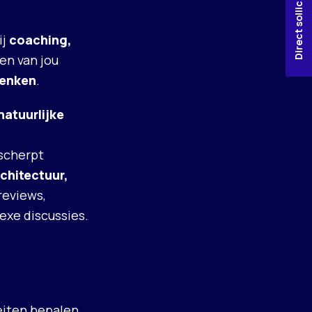
Direct solliciteren!
ij
coaching,
en van jou
denken
.
natuurlijke
scherpt
rchitectuur,
reviews,
exe discussies.
:
eiten bepalen