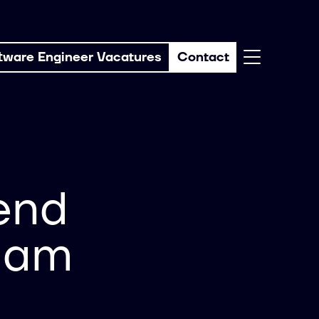
tware Engineer Vacatures
Contact
end
dam