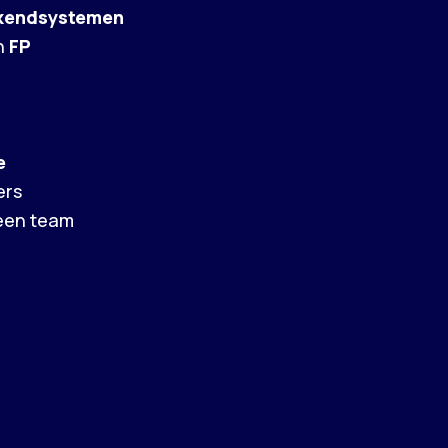
ckendsystemen
in
FP
e
ers
 een team