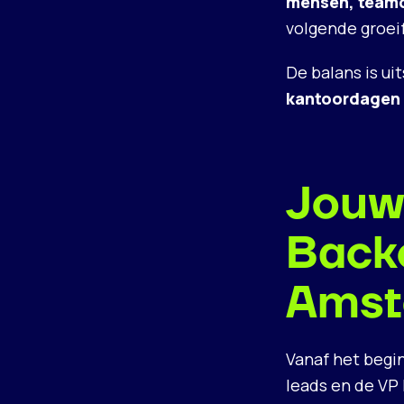
mensen, teamc
volgende groei
De balans is ui
kantoordagen
Jouw 
Back
Amst
Vanaf het begi
leads en de VP 