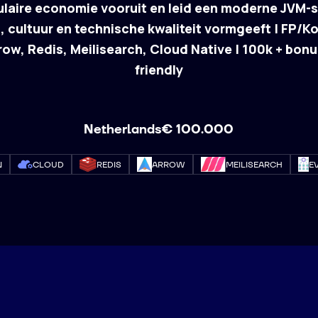
culaire economie vooruit en leid een moderne JVM-
, cultuur en technische kwaliteit vormgeeft |
FP/Ko
row, Redis, Meilisearch, Cloud Native |
100k + bonu
friendly
Netherlands
€ 100.000
N
CLOUD
REDIS
ARROW
MEILISEARCH
E