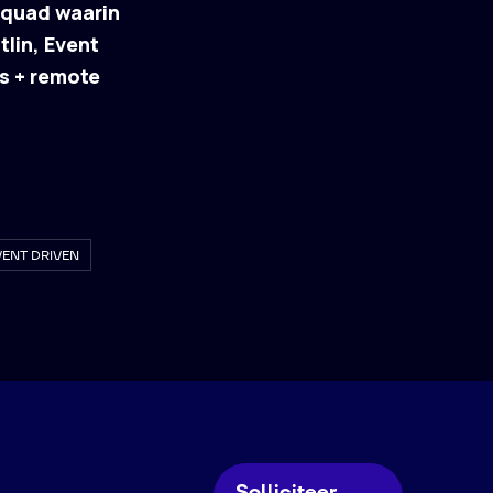
squad waarin
tlin, Event
s + remote
VENT DRIVEN
Solliciteer