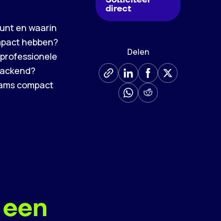
direct
eunt en waarin
impact hebben?
Delen
 professionele
 backend?
teams compact
 een